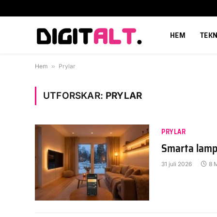
HEM
TEKN
Hem
»
Prylar
UTFORSKAR:
PRYLAR
PRYLAR
Smarta lamp
31 juli 2026
8 