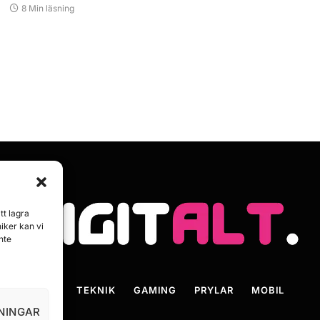
8 Min läsning
tt lagra
iker kan vi
nte
HEM
TEKNIK
GAMING
PRYLAR
MOBIL
LNINGAR