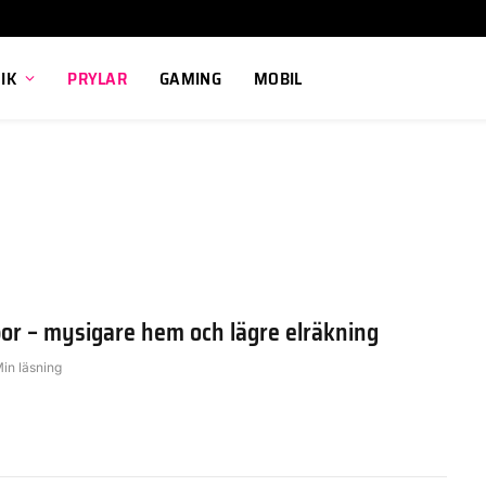
IK
PRYLAR
GAMING
MOBIL
or – mysigare hem och lägre elräkning
Min läsning