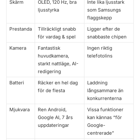
Skärm
OLED, 120 Hz, bra
Inte lika ljusstark
ljusstyrka
som Samsungs
flaggskepp
Prestanda
Tillräckligt snabb
Ligger efter de
för vardag & spel
snabbaste chipen
Kamera
Fantastisk
Ingen riktig
huvudkamera,
telefotolins
starkt nattläge, AI-
redigering
Batteri
Räcker en hel dag
Laddning
för de flesta
långsammare än
konkurrenterna
Mjukvara
Ren Android,
Vissa funktioner
Google AI, 7 års
kan kännas “för
uppdateringar
Google-
centrerade”