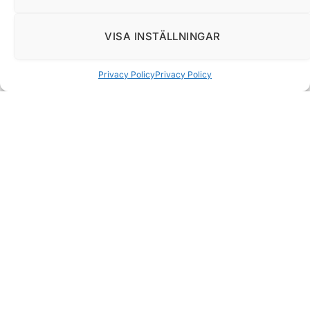
VISA INSTÄLLNINGAR
Privacy Policy
Privacy Policy
När Apple presenterar en ny MacBook Air väcker det
alltid höga förväntningar. Serien har länge varit känd
för sin balans mellan prestanda, bärbarhet och elegant
design. Med 2025 års modell, utrustad med det helt
nya M4-chipet, lovar Apple en dator som både är
kraftfullare och mer energieffektiv än sina