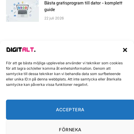
Bästa gratisprogram till dator – komplett
guide
22 juli 2026
För att ge bästa möjliga upplevelse använder vi tekniker som cookies
för att lagra och/eller komma åt enhetsinformation. Genom att
PRYLAR
samtycke till dessa tekniker kan vi behandla data som surfbeteende
Nya MacBook Air M4 – recension
eller unika ID:n på denna webbplats. Att inte samtycka eller återkalla
samtycke kan påverka vissa funktioner negativt.
och första intryck
28 september 2025
8 Min läsning
ACCEPTERA
FÖRNEKA