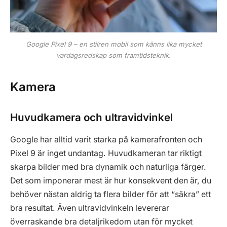
Google Pixel 9 – en stilren mobil som känns lika mycket
vardagsredskap som framtidsteknik.
Kamera
Huvudkamera och ultravidvinkel
Google har alltid varit starka på kamerafronten och
Pixel 9 är inget undantag. Huvudkameran tar riktigt
skarpa bilder med bra dynamik och naturliga färger.
Det som imponerar mest är hur konsekvent den är, du
behöver nästan aldrig ta flera bilder för att “säkra” ett
bra resultat. Även ultravidvinkeln levererar
överraskande bra detaljrikedom utan för mycket