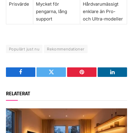
Prisvärde
Mycket för
Hårdvarumässigt
pengarna, lång
enklare än Pro-
support
och Ultra-modeller
Populärt just nu
Rekommendationer
Facebook
Twitter
Pinterest
LinkedIn
RELATERAT