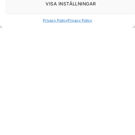
VISA INSTÄLLNINGAR
Privacy Policy
Privacy Policy
Att välja rätt gamingheadset kan vara skillnaden mellan
en vanlig spelsession och en helt uppslukande
upplevelse. Idag väljer allt fler trådlöst eftersom
friheten att slippa sladdar ger både komfort och en
snyggare setup. Men ett bra trådlöst headset måste
leverera mer än bara mobilitet. Ljudkvalitet, batteritid
och mikrofonens prestanda är avgörande faktorer –