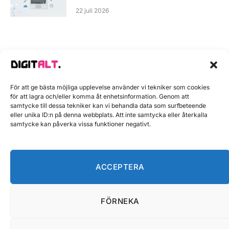
22 juli 2026
För att ge bästa möjliga upplevelse använder vi tekniker som cookies
för att lagra och/eller komma åt enhetsinformation. Genom att
GAMING
samtycke till dessa tekniker kan vi behandla data som surfbeteende
Gaming headset trådlöst bäst i
eller unika ID:n på denna webbplats. Att inte samtycka eller återkalla
samtycke kan påverka vissa funktioner negativt.
test – Toppval för 2025
29 september 2025
6 Min läsning
ACCEPTERA
FÖRNEKA