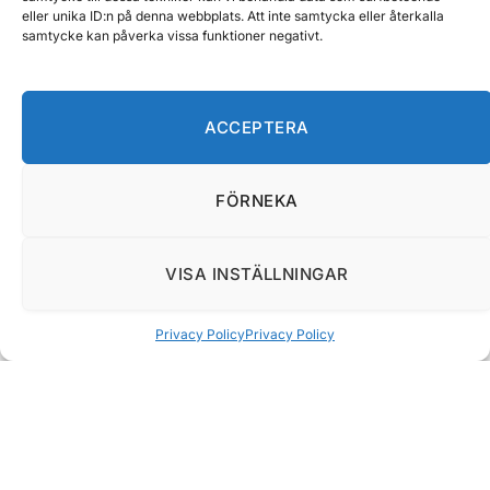
Billig router – därför bör du tänka
eller unika ID:n på denna webbplats. Att inte samtycka eller återkalla
samtycke kan påverka vissa funktioner negativt.
om innan du köper
26 maj 2026
6 Min läsning
ACCEPTERA
FÖRNEKA
VISA INSTÄLLNINGAR
Privacy Policy
Privacy Policy