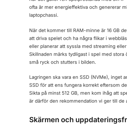
ofta är mer energieffektiva och genererar mi
laptopchassi.
När det kommer till RAM-minne är 16 GB det
att driva spelet och ha några flikar i webbl
eller planerar att syssla med streaming elle
Skillnaden märks tydligast i spel med stora
små ryck och stutters i bilden.
Lagringen ska vara en SSD (NVMe), inget a
SSD för att ens fungera korrekt eftersom de s
Sikta på minst 512 GB, men kom ihåg att spe
är därför den rekommendation vi ger till de a
Skärmen och uppdateringsf