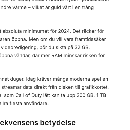
ndre värme – vilket är guld värt i en trång
 absoluta minimumet för 2024. Det räcker för
äsaren öppna. Men om du vill vara framtidssäker
r videoredigering, bör du sikta på 32 GB.
 öppna världar, där mer RAM minskar risken för
nnat duger. Idag kräver många moderna spel en
treamar data direkt från disken till grafikkortet.
l som Call of Duty lätt kan ta upp 200 GB. 1 TB
llra flesta användare.
rekvensens betydelse