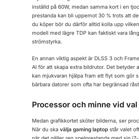
inställd på 60W, medan samma kort i en tjo
prestanda kan bli uppemot 30 % trots att d
du köper bör du därför alltid kolla upp vilk
modell med lägre TDP kan faktiskt vara lå
strömstyrka.
En annan viktig aspekt är DLSS 3 och Frame
AI för att skapa extra bildrutor. Det betyder a
kan mjukvaran hjälpa fram ett flyt som gör s
bärbara datorer som ofta har begränsad råst
Processor och minne vid val
Medan grafikkortet sköter bilderna, ser proces
När du ska
välja gaming laptop
står valet of
när det gäller ren spelprestanda med sin i