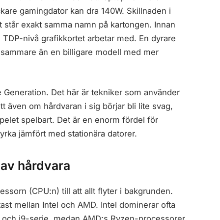
ckare gamingdator kan dra 140W. Skillnaden i
et står exakt samma namn på kartongen. Innan
en TDP-nivå grafikkortet arbetar med. En dyrare
ngsammare än en billigare modell med mer
 Generation. Det här är tekniker som använder
tt även om hårdvaran i sig börjar bli lite svag,
pelet spelbart. Det är en enorm fördel för
yrka jämfört med stationära datorer.
 av hårdvara
sorn (CPU:n) till att allt flyter i bakgrunden.
tast mellan Intel och AMD. Intel dominerar ofta
7- och i9-serie, medan AMD:s Ryzen-processorer