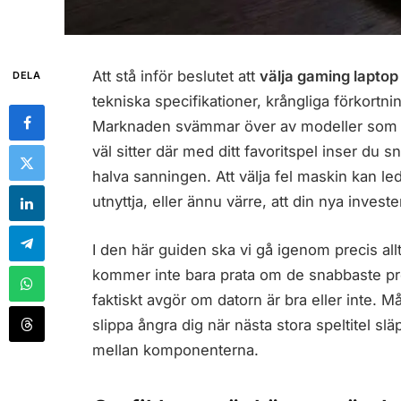
Att stå inför beslutet att
välja gaming laptop
DELA
tekniska specifikationer, krångliga förkortnin
Marknaden svämmar över av modeller som se
väl sitter där med ditt favoritspel inser du s
halva sanningen. Att välja fel maskin kan leda
utnyttja, eller ännu värre, att din nya inves
I den här guiden ska vi gå igenom precis allt
kommer inte bara prata om de snabbaste pr
faktiskt avgör om datorn är bra eller inte. Må
slippa ångra dig när nästa stora speltitel slä
mellan komponenterna.