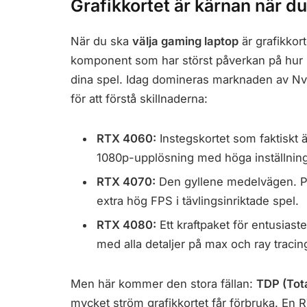
Grafikkortet är kärnan när d
När du ska
välja gaming laptop
är grafikkor
komponent som har störst påverkan på hur m
dina spel. Idag domineras marknaden av Nv
för att förstå skillnaderna:
RTX 4060:
Instegskortet som faktiskt är
1080p-upplösning med höga inställning
RTX 4070:
Den gyllene medelvägen. Perf
extra hög FPS i tävlingsinriktade spel.
RTX 4080:
Ett kraftpaket för entusiast
med alla detaljer på max och ray tracing
Men här kommer den stora fällan:
TDP (Tot
mycket ström grafikkortet får förbruka. En R