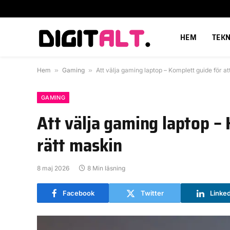
HEM
TEKN
Hem
»
Gaming
»
Att välja gaming laptop – Komplett guide för att
GAMING
Att välja gaming laptop – 
rätt maskin
8 maj 2026
8 Min läsning
Facebook
Twitter
Linke